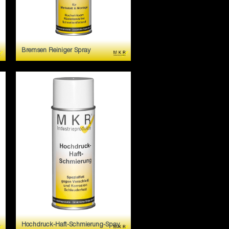
Bremsen Reiniger Spray
Universell einsetzbar.
Schmutz-und Fettloser an
Bremsen,
Kupplungsteilen,Motoren,Vergasern
und Getrieben. Entfernt
potentiell auch an schwer
zuganglichen Stellen.
Hochdruck-Haft-Schmierung-Spay