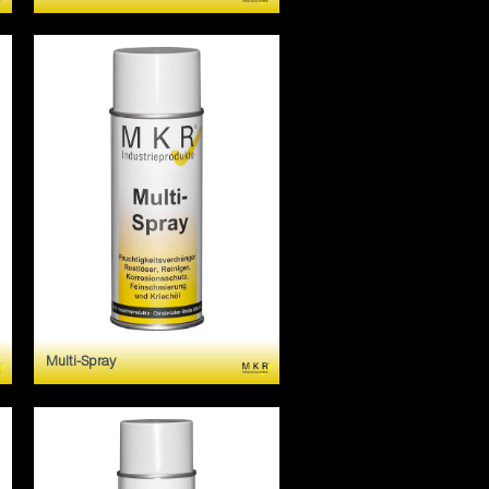
Verschleiss- und
korrosionsfester
Haftschmierstoff.
Hochwirksames
Schmiermittel mit
Langzeitwirkung.
Multi-Spray
Multi-Spray ist ein
hochwirksames Pflege- und
Wartungsprodukt.
Feuchtigkeitsverdränger,
Rostlöser, Reiniger, Kriechöl,
Korrosionsschutz und
Feinschmierung.