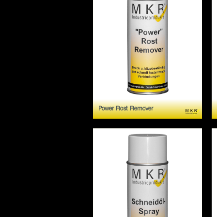
Power Rost Remover
Vermindert die Friktion und
erleichtert die demontage
festsitzender
Schraubverbindungen und
eingerosteter Teile.