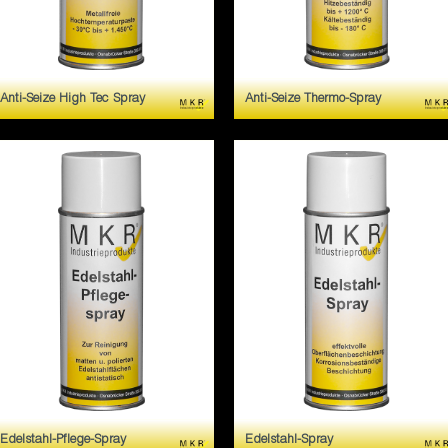
Anti-Seize High Tec Spray
Anti-Seize Thermo-Spray
Weisses, metallfreies
Ist ein auf Metallbasis
Mehrzweckspray. Verhindert
hergestelltes Universal-
Fressen, Festbrennen und
Schmiermittel, das sich durch
Korrosion. An Bolzen,
folgende Eigenschaften
Fuhrungen,
besonders auszeichnet.
Rohrverbindungen,
Schrauben und Flanschen
einsetzbar.
Edelstahl-Pflege-Spray
Edelstahl-Spray