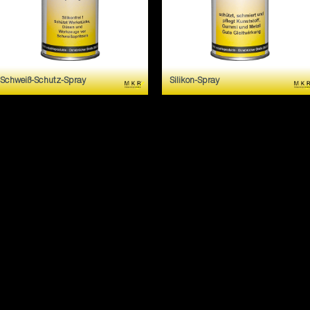
Schweiß-Schutz-Spray
Silikon-Spray
Schützt Dusen und
Schützt, schmiert und pflegt
Werkstücke vor dem
bei guter Gleitwirkung
Festbrennen von
Kunststoffe, Gummi und
Schweißperlen.
Metalle.