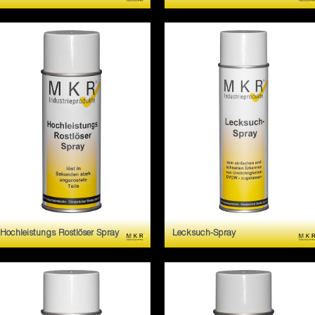
Entfernt Verunreinigungen auf
Ausbesserungsspray fur
Edelstahl. Fingerspuren
Edelstahlbeschichtungen.
lassen sich leicht entfernen.
Schützt vor Korrosion.
Ohne chlorierte
Abriebfest.
Lösungsmittel.
Hochleistungs Rostlöser Spray
Lecksuch-Spray
Hochleistungs Rostlöser
Lecksuch-Spray ist ein
Spray ist ein Neue
Aktivfluid mit
Wirkstoffkombination mit
Korrosionsschutz zur
speziellen Additiven und
schnellen und zuverlassigen
hoher Kapilarwirkung.
Uberprufung undichter
Stellen.