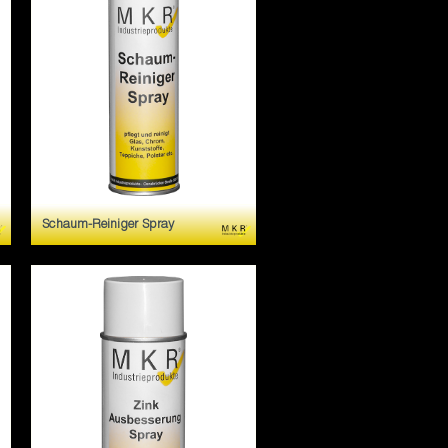
Schaum-Reiniger Spray
Schnelle und schonende
Reinigung von Kunststoffen,
Metallen, Armaturen,
Autoinnenteilen, Teppichen,
Polstern, Computergehausen
usw.