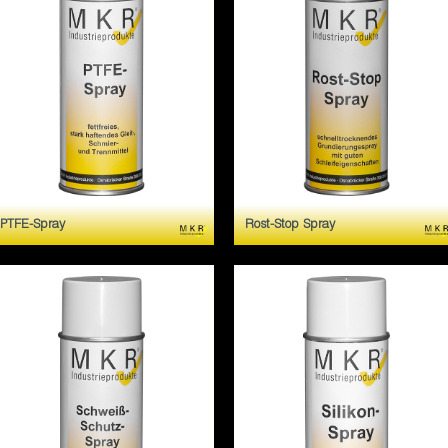
PTFE-Spray
Rost-Stop Spray
Fettfreies, stark haftendes
Schnelltrocknendes
Gleit- Schmier- und
Haftgrund-Spray mit guten
Trennmittel zur Anwendung
Schleifeigenschaften. Mit
an Gleitschienen, Fuhrungen,
allen herkommlichen
Scharnieren, Forderbandern
Lacksystemen
u.v.m.
uberlackierbar.