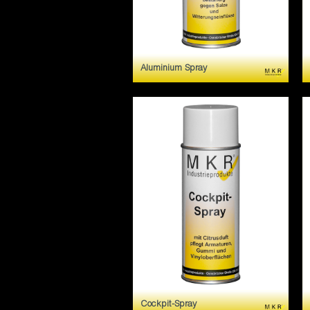
Aluminium Spray
Fur alle metallischen
Oberflachen, die eine
hochwertige
Aluminiumbeschichtung mit
Glanzeffekt erhalten sollen.
Artikelnummer 8106 Gebinde
400ml.
Cockpit-Spray