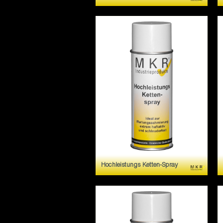
Glanzpflegemittel mit
Frischeduft fur die
Kunststoffverkleidung im
Fahrzeug. Pflegt Amaturen,
Gummi und Vinyloberflachen,
Kunststoffhimmel u.v.m.
Hochleistungs Ketten-Spray
Hochleistungs Ketten-Spray
ist haftaktiv und
schleuderfest. Elastisch und
geräuschdämmend.