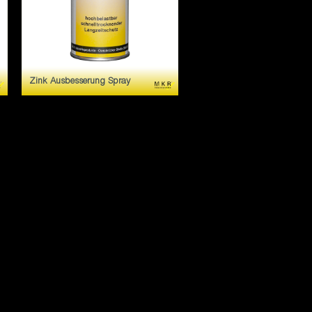
Zink Ausbesserung Spray
Zur optischen Ausbesserung
von beschädigten
Zinkbeschichtungen.